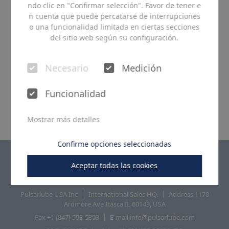
ndo clic en "Confirmar selección". Favor de tener e
n cuenta que puede percatarse de interrupciones
o una funcionalidad limitada en ciertas secciones
del sitio web según su configuración.
Necesario
Medición
Funcionalidad
Mostrar más detalles
Confirme opciones seleccionadas
Aceptar todas las cookies
Pulsarlube USA Inc
International Sales HQ.
Address 1170
Ardmore Ave Itasca IL 60143, USA
Fax +1 (847) 593-5303
E-mail info@pulsarlube.com